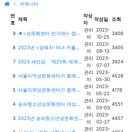
커뮤니티
번
작성
제목
작성일
조회
호
자
관리
2023-
9
★<성문화센터 반가워!> 깜짝 이벤트
3408
자
10-25
관리
2023-
8
2023년 <양육자-자녀 커플성교육> 프로그램 홍보
3405
자
09-13
관리
2023-
7
2023 새만금 「제25회 세계스카우트잼버리」 홍보
3924
자
07-07
관리
2023-
6
서울지역성문화센터가 함께하는 <세계월경의날> 캠페인 "월경, 그럴수도있지!" 상..
4526
자
05-30
관리
2023-
5
서울지역성문화센터가 함께하는 <세계월경의날> 캠페인 "월경, 그럴수도있지!"
4178
자
05-22
관리
2023-
4
송파청소년성문화센터 여성가족부 장관상 수상
4551
자
03-03
관리
2023-
3
2023년 송파청소년성문화센터 성교육 프로그램 무료 지원 안내
4457
자
02-27
관리
2023-