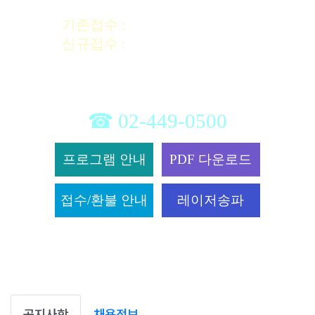
기존접수 :
11일~20일
신규접수 :
21일~정원마감시까
지
* 정원미달강좌 매달 추가 접수가능
* 폐강안내 : 강좌시작 2~3일 전 개별연락
☎ 02-449-0500
프로그램 안내
PDF 다운로드
접수/환불 안내
레이저송파
공지사항
채용정보