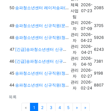
체육
2026-
50
송파청소년센터 레이저송파(레이저서바이벌게임장) 단시간근로자 채용 공고
2085
사업
07-23
팀
관리
2026-
49
송파청소년센터 신규직원(문화체육팀 팀원) 채용 공고
3705
자
07-09
관리
2026-
48
송파청소년센터 신규직원(청소년사업팀 팀원) 최종 합격자 공고
5926
자
04-22
관리
2026-
47
[긴급]송파청소년센터 신규직원(청소년사업팀 팀원) 모집 1차 서류전형 합격자 공고
6243
자
04-21
관리
2026-
46
[긴급]송파청소년센터 신규직원(청소년사업팀 팀원) 모집 공고
7381
자
04-10
관리
2026-
45
송파청소년센터 신규직원(청소년사업팀 팀원) 최종 합격자 공고
9198
자
02-27
관리
2026-
44
송파청소년센터 신규직원(청소년사업팀 팀원) 1차 서류전형 합격자 공고
8807
자
02-24
목록
이전5페이지
다음5페이지
맨끝 페이지
«
1
2
3
4
5
»
»